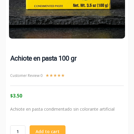
Achiote en pasta 100 gr
Rated
Customer Review 0
★
★
★
★
★
5
out
of
$
3.50
5
Achiote en pasta condimentado sin colorante artificial
Achiote
Add to cart