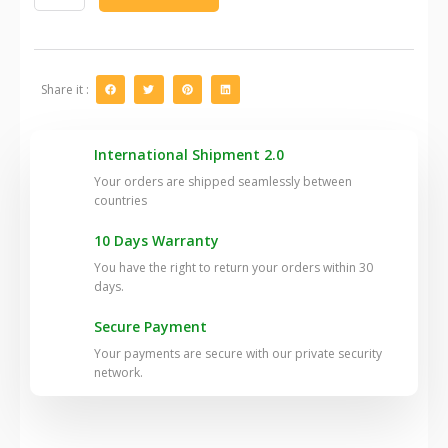
en
pasta
100
gr
quantity
Share it :
International Shipment 2.0
Your orders are shipped seamlessly between
countries
10 Days Warranty
You have the right to return your orders within 30
days.
Secure Payment
Your payments are secure with our private security
network.