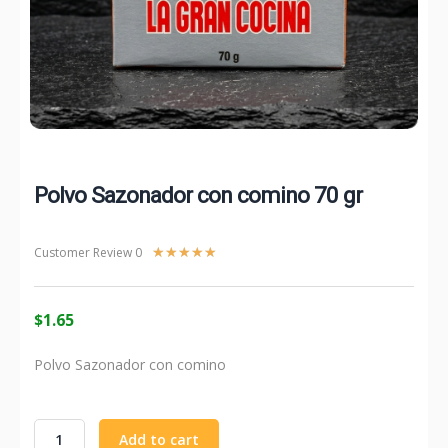
Polvo Sazonador con comino 70 gr
Rated
Customer Review 0
★
★
★
★
★
5
out
of
$
1.65
5
Polvo Sazonador con comino
Polvo
Add to cart