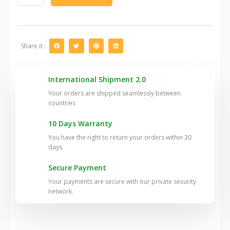
Sazonador
con
comino
70
gr
Share it :
quantity
International Shipment 2.0
Your orders are shipped seamlessly between
countries
10 Days Warranty
You have the right to return your orders within 30
days.
Secure Payment
Your payments are secure with our private security
network.